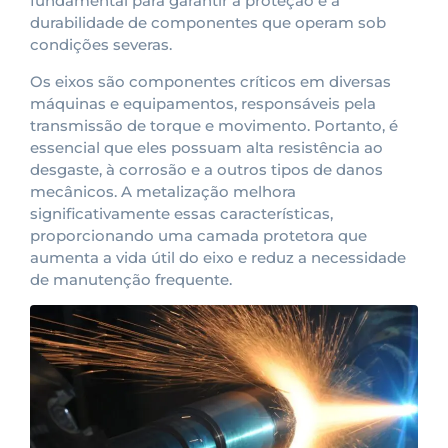
fundamental para garantir a proteção e a
durabilidade de componentes que operam sob
condições severas.
Os eixos são componentes críticos em diversas
máquinas e equipamentos, responsáveis pela
transmissão de torque e movimento. Portanto, é
essencial que eles possuam alta resistência ao
desgaste, à corrosão e a outros tipos de danos
mecânicos. A metalização melhora
significativamente essas características,
proporcionando uma camada protetora que
aumenta a vida útil do eixo e reduz a necessidade
de manutenção frequente.